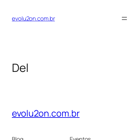
Pular
para
evolu2on.com.br
o
conteúdo
Del
evolu2on.com.br
Blog
Eventos